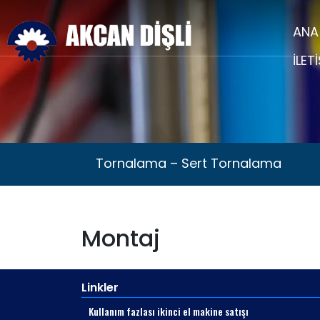
ANA
İLET
Tornalama – Sert Tornalama
Tornalama – Sert Tornalama
Temizlik Laboratuvarı
Skiv
Temizlik Laboratuvarı
Skiv
Montaj
Linkler
Kullanım fazlası ikinci el makine satışı