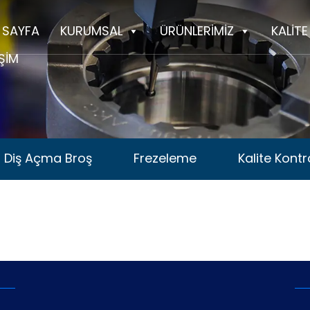
 SAYFA
KURUMSAL
ÜRÜNLERİMİZ
KALİTE
İŞİM
Diş Açma Broş
Frezeleme
Kalite Kontr
Diş Açma Broş
Frezeleme
Kalite Kontr
ing
Dişli Raspalama
ing
Dişli Raspalama