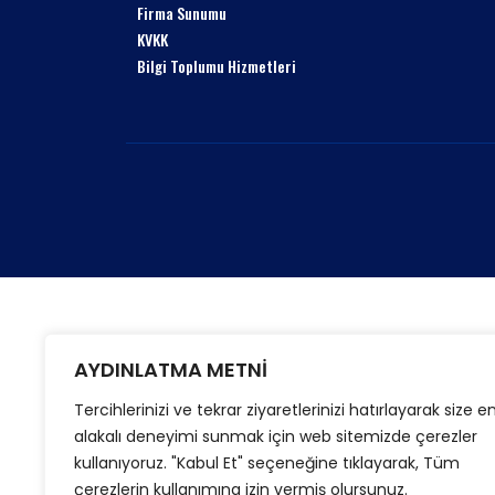
Firma Sunumu
KVKK
Bilgi Toplumu Hizmetleri
AYDINLATMA METNİ
Tercihlerinizi ve tekrar ziyaretlerinizi hatırlayarak size e
alakalı deneyimi sunmak için web sitemizde çerezler
kullanıyoruz. "Kabul Et" seçeneğine tıklayarak, Tüm
çerezlerin kullanımına izin vermiş olursunuz.