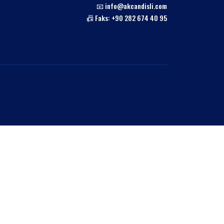
📧 info@akcandisli.com
📠 Faks: +90 282 674 40 95