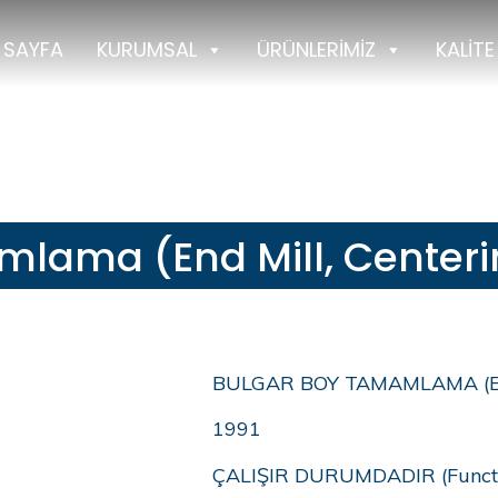
 SAYFA
KURUMSAL
ÜRÜNLERİMİZ
KALİTE
İŞİM
lama (End Mill, Centeri
BULGAR BOY TAMAMLAMA (End 
1991
ÇALIŞIR DURUMDADIR (Functi