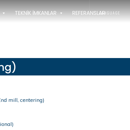
TEKNİK İMKANLAR
REFERANSLAR
LANGUAGE
ng)
mill, centering)
onal)