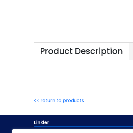
Product Description
<< return to products
Linkler
Kullanım fazlası ikinci el makine satışı