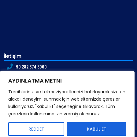
İletişim
+90 282 674 3060
📧 info@akcandisli.com
AYDINLATMA METNİ
📠 Faks: +90 282 674 40 95
Tercihlerinizi ve tekrar ziyaretlerinizi hatırlayarak size en
alakalı deneyimi sunmak için web sitemizde çerezler
kullanıyoruz. "Kabul Et" seçeneğine tıklayarak, Tüm
çerezlerin kullanımına izin vermiş olursunuz.
Akcan Dişli © Tüm Hakları Saklıdır
REDDET
KABUL ET